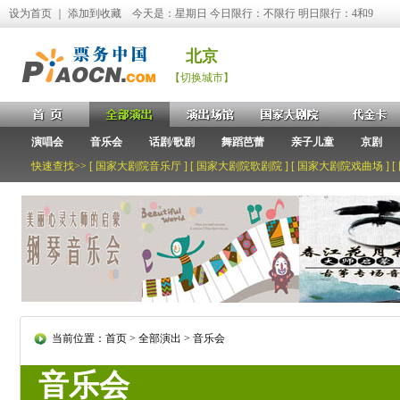
设为首页
｜
添加到收藏
今天是：星期日 今日限行：不限行 明日限行：4和9
北京
【切换城市】
演唱会
音乐会
话剧/歌剧
舞蹈芭蕾
亲子儿童
京剧
快速查找>> [
国家大剧院音乐厅
] [
国家大剧院歌剧院
] [
国家大剧院戏曲场
] [
当前位置：
首页
>
全部演出
>
音乐会
音乐会