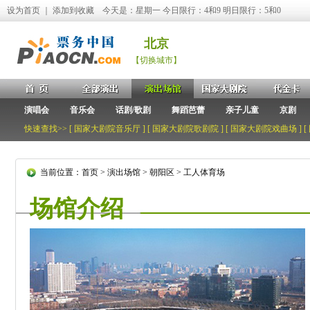
设为首页
｜
添加到收藏
今天是：星期一 今日限行：4和9 明日限行：5和0
北京
【切换城市】
演唱会
音乐会
话剧/歌剧
舞蹈芭蕾
亲子儿童
京剧
快速查找>> [
国家大剧院音乐厅
] [
国家大剧院歌剧院
] [
国家大剧院戏曲场
] [
当前位置：
首页
>
演出场馆
>
朝阳区
>
工人体育场
场馆介绍