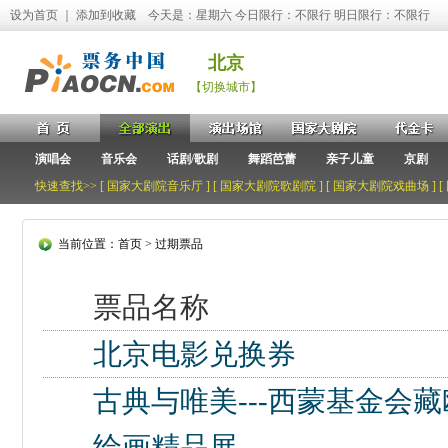
设为首页
｜
添加到收藏
今天是：星期六 今日限行：不限行 明日限行：不限行
北京
【切换城市】
演唱会
音乐会
话剧/歌剧
舞蹈芭蕾
亲子儿童
京剧
快速查找>> [
国家大剧院音乐厅
] [
国家大剧院歌剧院
] [
国家大剧院戏曲场
] [
当前位置：
首页
>
过期票品
票品名称
北京电影兑换券
古典与唯美---西蒙基金会
绘画精品展