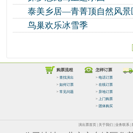
泰美乡居—青菁顶自然风景
鸟巢欢乐冰雪季
购票流程
怎样订票
>
查找演出
>
电话订票
>
如何订票
>
在线订票
>
常见问题
>
异地订票
>
上门购票
>
团体购买
演出票首页
|
关于我们
|
业务联系
|