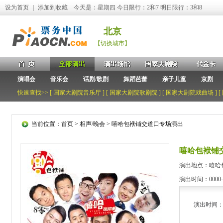
设为首页
｜
添加到收藏
今天是：星期四 今日限行：2和7 明日限行：3和8
北京
【切换城市】
演唱会
音乐会
话剧/歌剧
舞蹈芭蕾
亲子儿童
京剧
快速查找>> [
国家大剧院音乐厅
] [
国家大剧院歌剧院
] [
国家大剧院戏曲场
] [
当前位置：
首页
>
相声/晚会
> 嘻哈包袱铺交道口专场演出
嘻哈包袱铺
演出地点：嘻哈
演出时间：0000-00-
演出时间