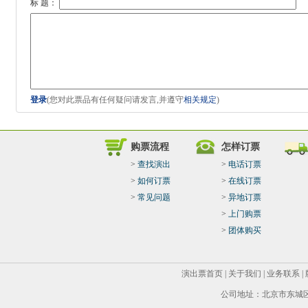
标 题：
登录
(您对此票品有任何疑问请发言,并遵守
相关规定
)
购票流程
怎样订票
>
查找演出
>
电话订票
>
如何订票
>
在线订票
>
常见问题
>
异地订票
>
上门购票
>
团体购买
演出票首页
|
关于我们
|
业务联系
|
公司地址：北京市东城区华