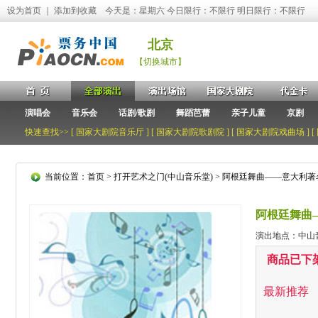
设为首页
｜
添加到收藏
今天是：星期六 今日限行：不限行 明日限行：不限行
北京
【切换城市】
演唱会
音乐会
话剧/歌剧
舞蹈芭蕾
亲子儿童
京剧
快速查找>> [
国家大剧院音乐厅
] [
国家大剧院歌剧院
] [
国家大剧院戏曲场
] [
当前位置：
首页
>
打开艺术之门(中山音乐堂)
> 阿根廷舞曲——意大利著
阿根廷舞曲
演出地点：中山
商品已下
最新推荐