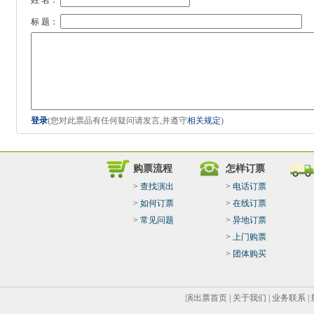
姓 名：
标 题：
登录
(您对此票品有任何疑问请发言,并遵守
相关规定
)
购票流程
怎样订票
>
查找演出
>
电话订票
>
如何订票
>
在线订票
>
常见问题
>
异地订票
>
上门购票
>
团体购买
演出票首页
|
关于我们
|
业务联系
|