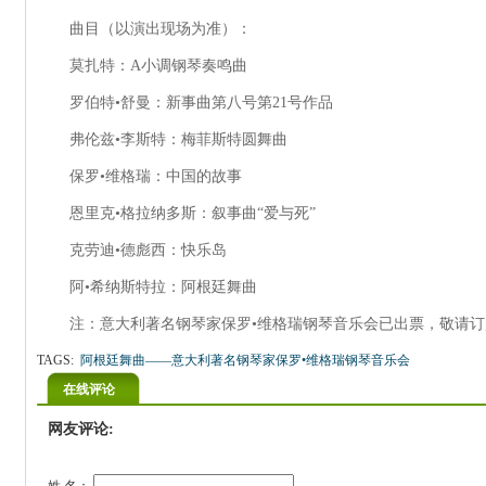
曲目（以演出现场为准）：
莫扎特：A小调钢琴奏鸣曲
罗伯特•舒曼：新事曲第八号第21号作品
弗伦兹•李斯特：梅菲斯特圆舞曲
保罗•维格瑞：中国的故事
恩里克•格拉纳多斯：叙事曲“爱与死”
克劳迪•德彪西：快乐岛
阿•希纳斯特拉：阿根廷舞曲
注：意大利著名钢琴家保罗•维格瑞钢琴音乐会已出票，敬请订
TAGS:
阿根廷舞曲——意大利著名钢琴家保罗•维格瑞钢琴音乐会
在线评论
网友评论: