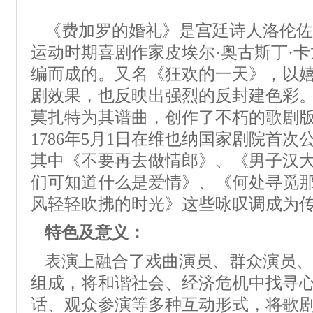
《费加罗的婚礼》是宫廷诗人洛伦佐
运动时期喜剧作家皮埃尔·奥古斯丁·卡
编而成的。又名《狂欢的一天》，以
剧效果，也反映出强烈的反封建色彩。
莫扎特为其谱曲，创作了不朽的歌剧
1786年5月1日在维也纳国家剧院首
其中《不要再去做情郎》、《男子汉
们可知道什么是爱情》、《何处寻觅
风轻轻吹拂的时光》这些咏叹调成为
特色及意义：
表演上融合了戏曲演员、群众演员、
组成，将和谐社会、经济危机中找寻
话、观众参演等多种互动形式，将歌