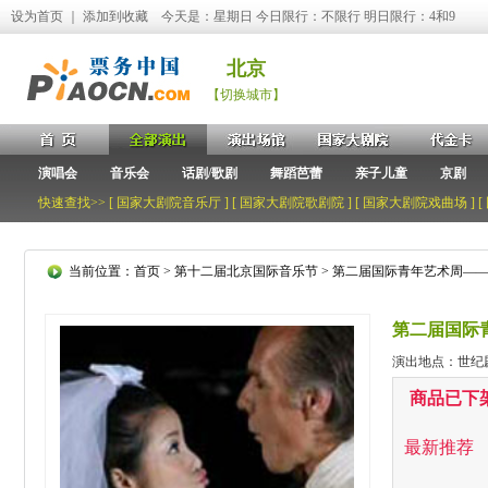
设为首页
｜
添加到收藏
今天是：星期日 今日限行：不限行 明日限行：4和9
北京
【切换城市】
演唱会
音乐会
话剧/歌剧
舞蹈芭蕾
亲子儿童
京剧
快速查找>> [
国家大剧院音乐厅
] [
国家大剧院歌剧院
] [
国家大剧院戏曲场
] [
当前位置：
首页
>
第十二届北京国际音乐节
> 第二届国际青年艺术周—
第二届国际
演出地点：世纪
商品已下
最新推荐