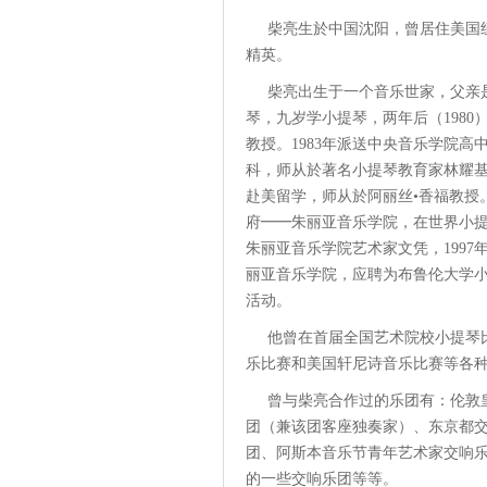
柴亮生於中国沈阳，曾居住美国
精英。
柴亮出生于一个音乐世家，父亲
琴，九岁学小提琴，两年后（198
教授。1983年派送中央音乐学院高
科，师从於著名小提琴教育家林耀基教
赴美留学，师从於阿丽丝•香福教授
府━━朱丽亚音乐学院，在世界小提
朱丽亚音乐学院艺术家文凭，199
丽亚音乐学院，应聘为布鲁伦大学小
活动。
他曾在首届全国艺术院校小提琴
乐比赛和美国轩尼诗音乐比赛等各种
曾与柴亮合作过的乐团有：伦敦
团（兼该团客座独奏家）、东京都
团、阿斯本音乐节青年艺术家交响
的一些交响乐团等等。