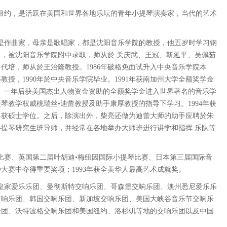
纽约，是活跃在美国和世界各地乐坛的青年小提琴演奏家，当代的艺术
是作曲家，母亲是歌唱家，都是沈阳音乐学院的教授，他五岁时学习钢
0），被沈阳音乐学院附中录取，师从於 关庆武、王冠、靳延平、吴佩茹
中代培，师从於王治隆教授。1986年破格免面试升入中央音乐学院本
授，1990年於中央音乐学院毕业。1991年获南加州大学全额奖学金
。一年后获美国杰出人物资金资助的全额奖学金进入世界著名的音乐学
琴教学权威桃瑞丝•迪蕾教授及助手康厚教授的指导下学习。1994年获
7年获硕士学位。之后，除演出外，柴亮还做为迪蕾大师的助手应聘於朱
提琴研究生班导师，并经常在各地举办大师班进行讲学和指挥 乐队等
比赛、英国第二届叶胡迪•梅纽因国际小提琴比赛、日本第三届国际音
大赛中夺得重要奖项；1993年获全美华人最高艺术成就奖。
皇家爱乐乐团、曼彻斯特交响乐团、哥森堡交响乐团、澳州悉尼爱乐乐
交响乐团、韩国交响乐团、新加坡交响乐团、美国大峡谷音乐节交响乐
乐团、沃特波格交响乐团和美国纽约、洛杉矶等地的交响乐团以及中国