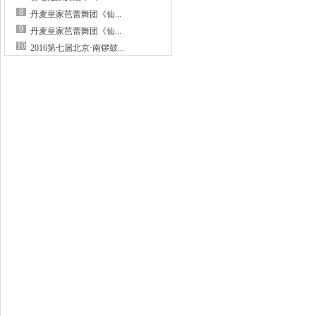
8
丹麦皇家芭蕾舞团《仙...
9
丹麦皇家芭蕾舞团《仙...
10
2016第七届北京·南锣鼓...