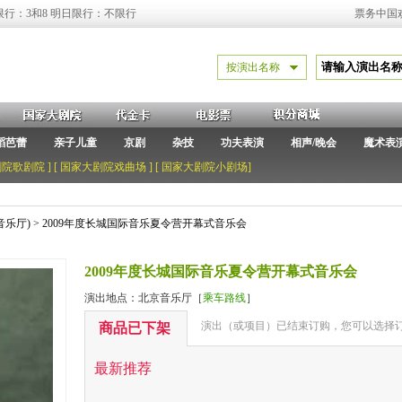
限行：3和8 明日限行：不限行
票务中国
按演出名称
蹈芭蕾
亲子儿童
京剧
杂技
功夫表演
相声/晚会
魔术表
剧院歌剧院
] [
国家大剧院戏曲场
] [
国家大剧院小剧场
]
音乐厅)
> 2009年度长城国际音乐夏令营开幕式音乐会
2009年度长城国际音乐夏令营开幕式音乐会
演出地点：北京音乐厅［
乘车路线
］
演出（或项目）已结束订购，您可以选择订
商品已下架
最新推荐