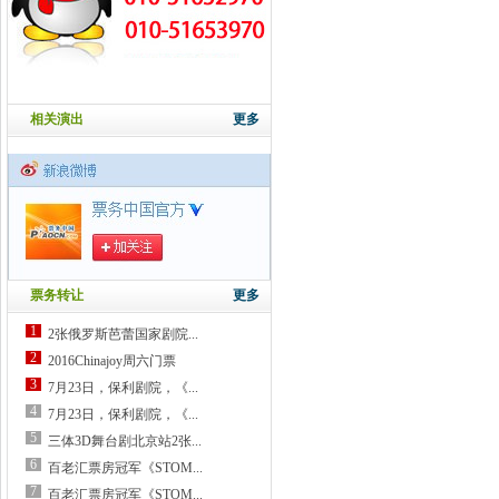
相关演出
更多
票务转让
更多
1
2张俄罗斯芭蕾国家剧院...
2
2016Chinajoy周六门票
3
7月23日，保利剧院，《...
4
7月23日，保利剧院，《...
5
三体3D舞台剧北京站2张...
6
百老汇票房冠军《STOM...
7
百老汇票房冠军《STOM...