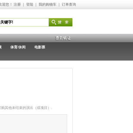
欢迎您！
注册
｜
登陆
｜
我的购物车
｜
订单查询
演
体育/休闲
电影票
购其他未结束的演出（或项目）.