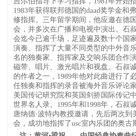
吉尔伯指导下学习指挥，1981年开始
1983年获得联邦德国的daad奖学金
修指挥。三年留学期间，他应邀在德
会，并多次在广播和电视中演出。石
会迄今已逾千场，足迹遍及数十个国
演奏、指挥了大量不同类型的中外音
名的独奏家、指挥家及交响乐团合作
磁带、唱片、激光唱片和视盘。石叔
的作者之一，1989年他对此曲进行了
任独奏和指挥的录音被海外音乐评论家
美国传记研究院和英国剑挢国际传记
世界名人录。1995年和1998年，石
唐纳德·波特内教授邀请，先后两次到
会，成功地指挥了usc室内乐团的奥古
注：黄河•梁祝——中国经典协奏曲