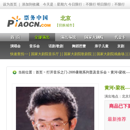
设为首页
｜
添加到收藏
今天是：星期六 今日限行：不限行 明日限行：不限行
北京
【切换城市】
演唱会
音乐会
话剧/歌剧
舞蹈芭蕾
亲子儿童
京剧
快速查找>> [
国家大剧院音乐厅
] [
国家大剧院歌剧院
] [
国家大剧院戏曲场
] [
当前位置：
首页
>
打开音乐之门-2009暑期系列普及音乐会
> 黄河•梁祝
黄河•梁祝
演出地点：北京
商品已下
最新推荐