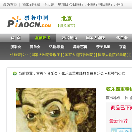
设为首页
｜
添加到收藏
今天是：星期日 今日限行：不限行 明日限行：4和9
北京
【切换城市】
演唱会
音乐会
话剧/歌剧
舞蹈芭蕾
亲子儿童
京剧
快速查找>> [
国家大剧院音乐厅
] [
国家大剧院歌剧院
] [
国家大剧院戏曲场
] [
当前位置：
首页
>
音乐会
> 弦乐四重奏经典名曲音乐会－死神与少女
弦乐四重奏
演出地点：中山
商品已下
最新推荐