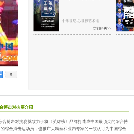
中华世纪坛-世界艺术馆
立刻购买>>
0
9综合搏击对抗赛介绍
》综合搏击对抗赛就致力于将《英雄榜》品牌打造成中国最顶尖的综合搏
尖的综合搏击运动员，也被广大粉丝和业内专家的一致认可为中国综合