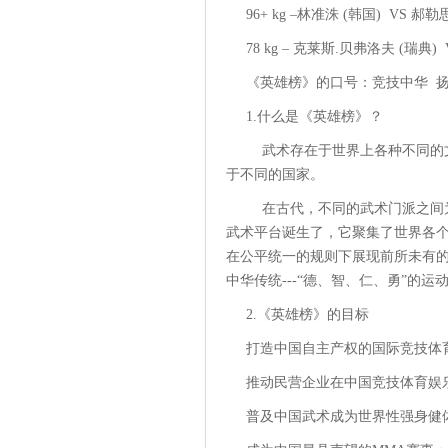
96+ kg –林准洙 (韩国) VS 郝
78 kg – 克莱斯.贝弗洛夫 (瑞典) 
《英雄榜》的口号：竞技中华 扬
1.什么是《英雄榜》？
武术存在于世界上各种不同的文
于不同的国家。
在古代，不同的武术门派之间为
武术平台诞生了，它聚集了世界各
在公平统一的规则下展现前所未有的
中华传统---“德、智、仁、勇”的
2.《英雄榜》的目标
打造中国自主产权的国际竞技体
推动民营企业在中国竞技体育娱
普及中国武术成为世界性强身健