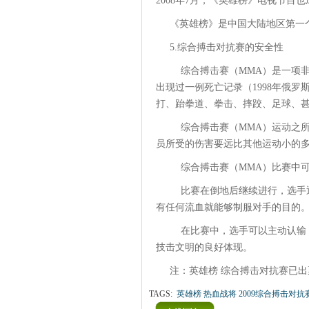
2008年7月，《英雄榜》电视节目
《英雄榜》是中国大陆地区第一
5.综合搏击对抗赛的安全性
综合搏击赛（MMA）是一项非
出现过一例死亡记录（1998年俄
打、跆拳道、拳击、摔跤、足球、
综合搏击赛（MMA）运动之所
员所受的伤害要远比其他运动小的
综合搏击赛（MMA）比赛中可
比赛在倒地后继续进行，选手通
有任何流血就能够制服对手的目的
在比赛中，选手可以主动认输，
技击文明的良好体现。
注：英雄榜 综合搏击对抗赛已
TAGS:
英雄榜 热血战将 2009综合搏击对抗