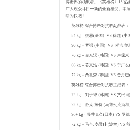
搏击界的领航者。《英雄榜》13‘热
广大观众耳目一新的全新感受。本届
睹为快吧！
英雄榜 综合搏击对抗赛副战表：
84 kg – 姚恩(法国) VS 徐超 (中
90 kg – 罗强 (中国) VS 稻吉.德
78 kg – 金东汉 (韩国) VS 卢保
66 kg – 姜京浩 (韩国) VS 宁广友
72 kg – 桑孔森 (泰国) VS 贾丹巴
英雄榜 综合搏击对抗赛主战表：
72 kg – 刘于诚 (韩国) VS 艾根
72 kg – 舒克.拉特 (乌兹别克斯坦
96+ kg - 藤井克久(日本) VS 罗
72 kg – 马辛.皮昂科 (波兰) VS