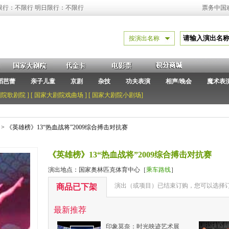
限行：不限行 明日限行：不限行
票务中国
按演出名称
蹈芭蕾
亲子儿童
京剧
杂技
功夫表演
相声/晚会
魔术表
剧院歌剧院
] [
国家大剧院戏曲场
] [
国家大剧院小剧场
]
> 《英雄榜》13“热血战将”2009综合搏击对抗赛
《英雄榜》13“热血战将”2009综合搏击对抗赛
演出地点：国家奥林匹克体育中心［
乘车路线
］
演出（或项目）已结束订购，您可以选择订
商品已下架
最新推荐
印象莫奈：时光映迹艺术展