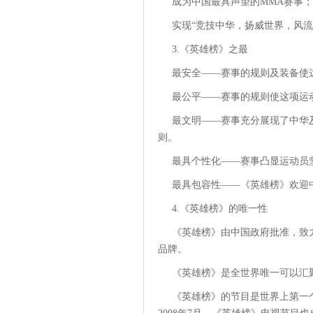
成为中国最具声望的MMA赛事；
实现“竞技中华，扬威世界，风流
3.《英雄榜》之最
最安全——赛事的规则及装备使
最公平——赛事的规则使这项运
最文明——赛事充分展现了中华
则。
最具个性化——赛事凸显运动员
最具包容性——《英雄榜》欢迎
4.《英雄榜》的唯一性
《英雄榜》由中国政府批准，致
品牌。
《英雄榜》是全世界唯一可以汇
《英雄榜》的节目是世界上第一个