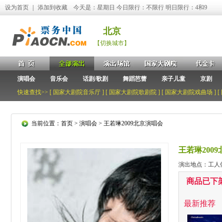
设为首页
｜
添加到收藏
今天是：星期日 今日限行：不限行 明日限行：4和9
北京
【切换城市】
演唱会
音乐会
话剧/歌剧
舞蹈芭蕾
亲子儿童
京剧
快速查找>> [
国家大剧院音乐厅
] [
国家大剧院歌剧院
] [
国家大剧院戏曲场
] [
当前位置：
首页
>
演唱会
> 王若琳2009北京演唱会
王若琳200
演出地点：工人
商品已下
最新推荐