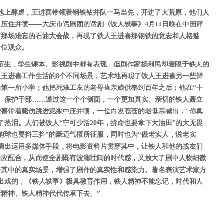
上肆虐，王进喜带领着钢铁钻井队一马当先，开进了大荒原，他们人
压住井喷——大庆市话剧团的话剧《铁人轶事》4月11日晚在中国评
前那场难忘的石油大会战，再现了铁人王进喜那钢铁的意志和人格魅
一位观众。
生，学生课本、影视剧中都有表现，但剧作家杨利民却着眼于铁人的
王进喜工作生活的8个不同场景，艺术地再现了铁人王进喜另一些鲜
第一所小学；他把死难工友的老母当亲娘供奉到百年之后；他在“十
”、保护干部……通过这一个个侧面，一个更加真实、亲切的铁人矗立
喜带着腿伤跳进泥浆中压井喷，一位白发苍苍的老母亲喊出：“你真
了热泪。人们被铁人“宁可少活20年，拚命也要拿下大油田”的大无畏
地球也要抖三抖”的豪迈气概所征服，同时也为“做老实人，说老实
演出运用多媒体手段，将电影资料片贯穿其中，让铁人和他的战友们
相应配合，从而使全剧既有波澜壮阔的时代感，又放大了剧中人物细微
身其中的真实场景，增强了剧作的真实性和感染力。著名表演艺术家方
出戏的，《铁人轶事》极具教育作用，铁人精神不能忘记，时代和人
精神、铁人精神代代传承下去。”