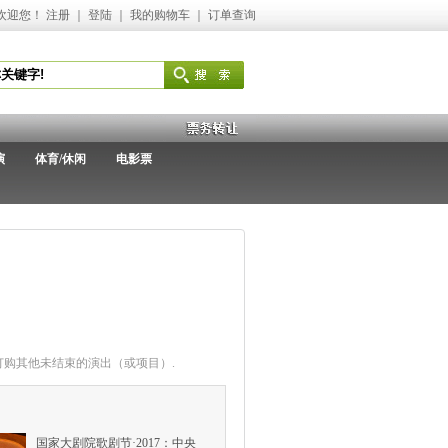
欢迎您！
注册
｜
登陆
｜
我的购物车
｜
订单查询
演
体育/休闲
电影票
购其他未结束的演出（或项目）.
国家大剧院歌剧节·2017：中央