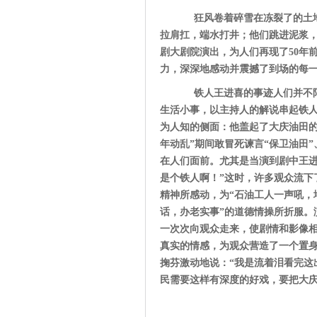
狂风卷着碎雪在冻裂了的土地
拉肩扛，端水打井；他们跳进泥浆，
剧大剧院演出，为人们再现了50年
力，深深地感动并震撼了到场的每
铁人王进喜的事迹人们并不陌
生活小事，以主持人的解说串起铁人
为人知的侧面：他盖起了大庆油田的
年动乱”期间敢冒死谏言“保卫油田
在人们面前。尤其是当演到剧中王进
是个铁人啊！”这时，许多观众流下
精神所感动，为“石油工人一声吼，
话，办老实事”的道德情操所折服。
一次次向观众走来，使剧情和影像
真实的情感，为观众营造了一个置
掬芬激动地说：“我是流着泪看完这
民需要这样有深度的好戏，要把大庆