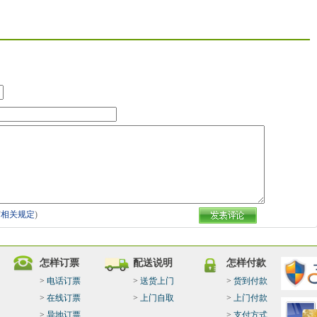
守
相关规定
)
怎样订票
配送说明
怎样付款
>
电话订票
>
送货上门
>
货到付款
>
在线订票
>
上门自取
>
上门付款
>
异地订票
>
支付方式