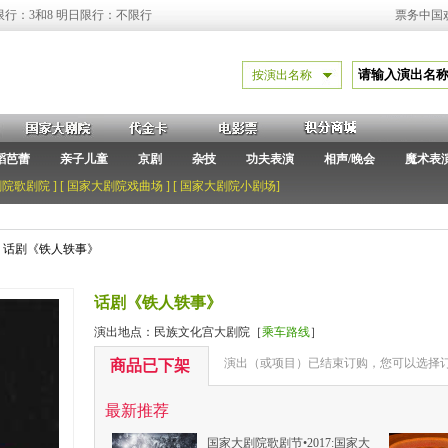
限行：3和8 明日限行：不限行
票务中国
按演出名称
蹈芭蕾
亲子儿童
京剧
杂技
功夫表演
相声/晚会
魔术表
剧院歌剧院
] [
国家大剧院戏曲场
] [
国家大剧院小剧场
]
> 话剧《铁人轶事》
话剧《铁人轶事》
演出地点：民族文化宫大剧院［
乘车路线
］
演出（或项目）已结束订购，您可以选择订
商品已下架
最新推荐
国家大剧院歌剧节•2017:国家大