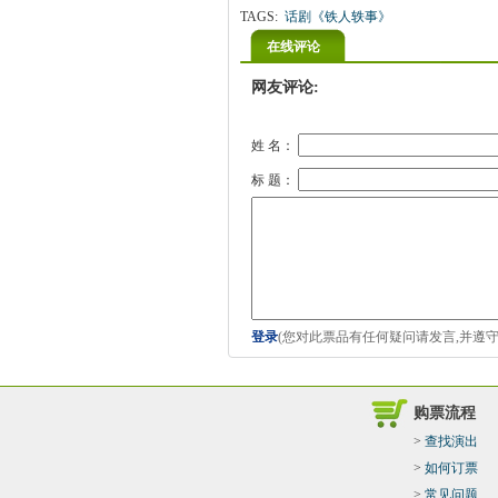
TAGS:
话剧《铁人轶事》
在线评论
网友评论:
姓 名：
标 题：
登录
(您对此票品有任何疑问请发言,并遵
购票流程
>
查找演出
>
如何订票
>
常见问题